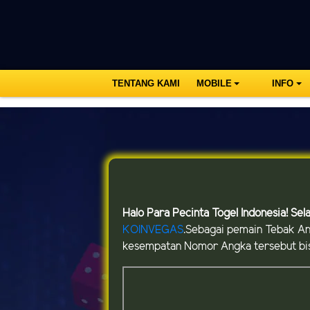
TENTANG KAMI
MOBILE
INFO
Halo Para Pecinta Togel Indonesia! Sel
KOINVEGAS
.Sebagai pemain Tebak An
kesempatan Nomor Angka tersebut bisa