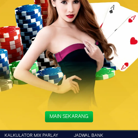
MAIN SEKARANG
KALKULATOR MIX PARLAY
JADWAL BANK